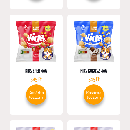
KIDS EPER 40G
KIDS KÓKUSZ 40G
345
Ft
345
Ft
Kosárba
Kosárba
teszem
teszem