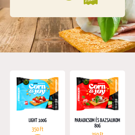
LIGHT 100G
PARADICSOM ÉS BAZSALIKOM
80G
350
Ft
350
Ft