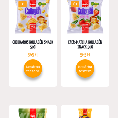
ÚJ
ÚJ
CHEDDAROS KOLLAGÉN SNACK
EPER-MATCHA KOLLAGÉN
50G
SNACK 50G
565
Ft
565
Ft
Kosárba
Kosárba
teszem
teszem