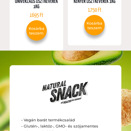
UNIVERZÁLIS LISZTKEVERÉK
KENYÉR LISZTKEVERÉK 1KG
1KG
1750
Ft
1695
Ft
Kosárba
teszem
Kosárba
teszem
• Vegán barát termékcsalád
• Glutén-, laktóz-, GMO- és szójamentes