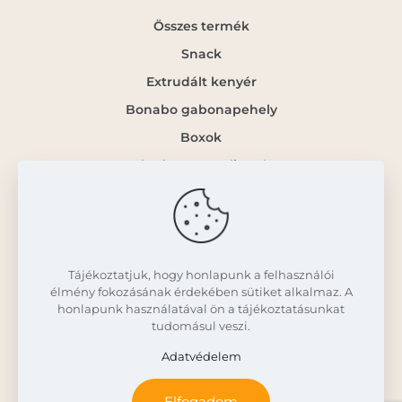
Összes termék
Snack
Extrudált kenyér
Bonabo gabonapehely
Boxok
Gluténmentes lisztek
Info
Kapcsolat
Tájékoztatjuk, hogy honlapunk a felhasználói
élmény fokozásának érdekében sütiket alkalmaz. A
Á.SZ.F.
honlapunk használatával ön a tájékoztatásunkat
tudomásul veszi.
Adatvédelem
Adatvédelem
Elfogadom
© 2022 Corn And Joy | All Rights Reserved |