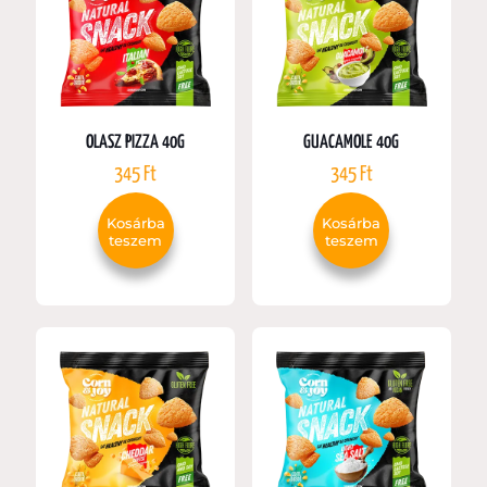
OLASZ PIZZA 40G
GUACAMOLE 40G
345
Ft
345
Ft
Kosárba
Kosárba
teszem
teszem