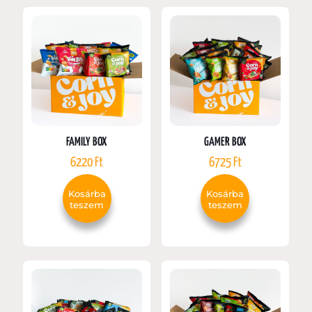
FAMILY BOX
GAMER BOX
6220
Ft
6725
Ft
Kosárba
Kosárba
teszem
teszem