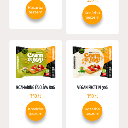
Kosárba
teszem
Kosárba
teszem
ROZMARING ÉS OLÍVA 80G
VEGAN PROTEIN 90G
350
Ft
350
Ft
Kosárba
Kosárba
teszem
teszem