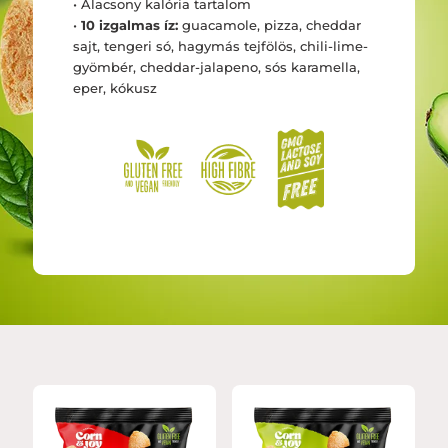
• Alacsony kalória tartalom
•
10 izgalmas íz:
guacamole, pizza, cheddar
sajt, tengeri só, hagymás tejfölös, chili-lime-
gyömbér, cheddar-jalapeno, sós karamella,
eper, kókusz