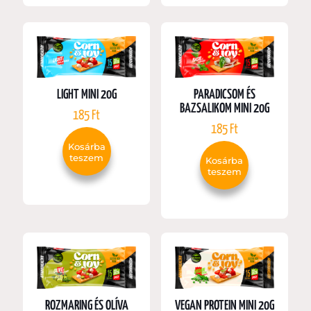
LIGHT MINI 20G
PARADICSOM ÉS
BAZSALIKOM MINI 20G
185
Ft
185
Ft
Kosárba
teszem
Kosárba
teszem
ROZMARING ÉS OLÍVA
VEGAN PROTEIN MINI 20G