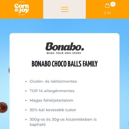
0
0 Ft
BONABO CHOCO BALLS FAMILY
Glutén- és laktózmentes
TOP 14 allergénmentes
Magas fehérjetartalom
30%-kal kevesebb cukor
300g-os és 30g-os kiszerelésben is
kapható