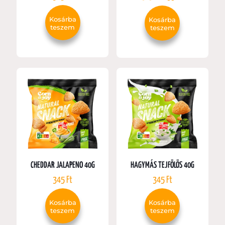
price
price
was:
is:
Kosárba
Kosárba
345 Ft.
199 Ft.
teszem
teszem
CHEDDAR JALAPENO 40G
HAGYMÁS TEJFÖLÖS 40G
345
Ft
345
Ft
Kosárba
Kosárba
teszem
teszem