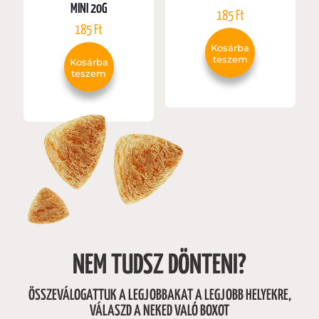
MINI 20G
185
Ft
185
Ft
Kosárba
teszem
Kosárba
teszem
NEM TUDSZ DÖNTENI?
ÖSSZEVÁLOGATTUK A LEGJOBBAKAT A LEGJOBB HELYEKRE,
VÁLASZD A NEKED VALÓ BOXOT