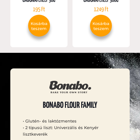
GABONAPEHELY 30G
GABONAPEHELY 300G
195
Ft
1249
Ft
Kosárba
Kosárba
teszem
teszem
BONABO FLOUR FAMILY
• Glutén- és laktózmentes
• 2 típusú liszt: Univerzális és Kenyér
lisztkeverék