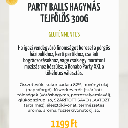
PARTY BALLS HAGYMÁS
TEJFÖLÖS 300G
GLUTÉNMENTES
Ha igazi vendégváró finomságot keresel a pörgős
házibulikhoz, kerti partikhoz, családi
bográcsozásokhoz, vagy csak egy maratoni
mozizáshoz készülsz, a Bonabo Party XXL a
tökéletes választás.
Összetevők: kukoricadara 82%, növényi olaj
(napraforgó), fűszerkeverék [szárított
zöldségek (vöröshagyma, petrezselyemlevél),
glükóz szirup, só, SZÁRÍTOTT SAVÓ (LAKTÓZT
tartalmaz), élesztőkivonat, természetes
aroma, aroma, fűszerkivonatok], só.
1199
Ft