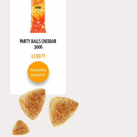
PARTY BALLS CHEDDAR
300G
1199
Ft
Kosárba
teszem