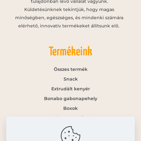
tulajdonban lévő vállalat vagyunk.
Küldetésünknek tekintjük, hogy magas
minőségben, egészséges, és mindenki számára
elérhető, innovatív termékeket állítsunk elő.
Termékeink
Összes termék
Snack
Extrudált kenyér
Bonabo gabonapehely
Boxok
Gluténmentes lisztek
Info