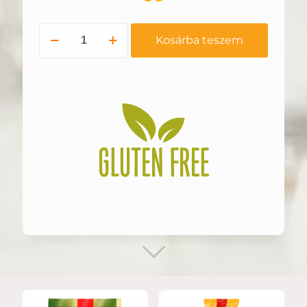
Party
Kosárba teszem
Balls
Hagymás
Tejfölös
300g
mennyiség