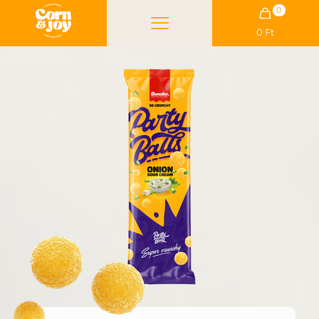
0
0 Ft