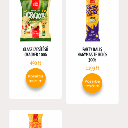
OLASZ IZESÍTÉSŰ
PARTY BALLS
CRACKER 100G
HAGYMÁS TEJFÖLÖS
300G
490
Ft
1199
Ft
Kosárba
teszem
Kosárba
teszem