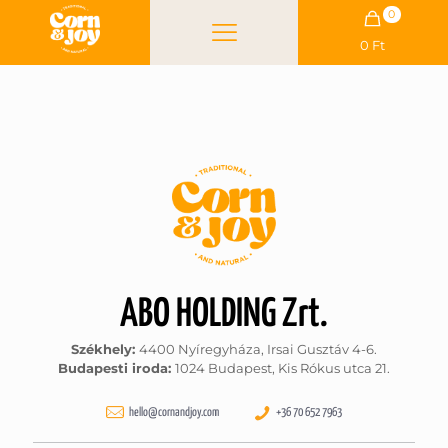
0
0 Ft
ABO HOLDING Zrt.
Székhely:
4400 Nyíregyháza, Irsai Gusztáv 4-6.
Budapesti iroda:
1024 Budapest, Kis Rókus utca 21.
hello@cornandjoy.com
+36 70 652 7963