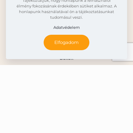
Tájékoztatjuk, hogy honlapunk a felhasználói
Termékeink
élmény fokozásának érdekében sütiket alkalmaz. A
honlapunk használatával ön a tájékoztatásunkat
tudomásul veszi.
Összes termék
Adatvédelem
Snack
Extrudált kenyér
Elfogadom
Bonabo gabonapehely
Boxok
Gluténmentes lisztek
Info
Kapcsolat
Á.SZ.F.
Adatvédelem