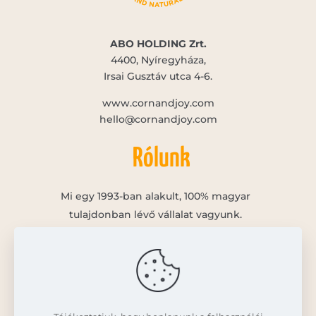
ABO HOLDING Zrt.
4400, Nyíregyháza,
Irsai Gusztáv utca 4-6.
www.cornandjoy.com
hello@cornandjoy.com
Rólunk
Mi egy 1993-ban alakult, 100% magyar
tulajdonban lévő vállalat vagyunk.
Küldetésünknek tekintjük, hogy magas
minőségben, egészséges, és mindenki számára
elérhető, innovatív termékeket állítsunk elő.