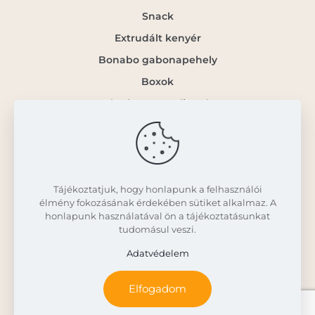
Snack
Extrudált kenyér
Bonabo gabonapehely
Boxok
Gluténmentes lisztek
Info
Kapcsolat
Tájékoztatjuk, hogy honlapunk a felhasználói
élmény fokozásának érdekében sütiket alkalmaz. A
Á.SZ.F.
honlapunk használatával ön a tájékoztatásunkat
tudomásul veszi.
Adatvédelem
Adatvédelem
© 2022 Corn And Joy | All Rights Reserved |
Elfogadom
Powered by Corn And Joy