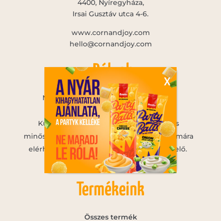
4400, Nyíregyháza,
Irsai Gusztáv utca 4-6.
www.cornandjoy.com
hello@cornandjoy.com
Rólunk
X
Mi egy 1993-ban alakult, 100% magyar
tulajdonban lévő vállalat vagyunk.
Küldetésünknek tekintjük, hogy magas
minőségben, egészséges, és mindenki számára
elérhető, innovatív termékeket állítsunk elő.
Termékeink
Összes termék